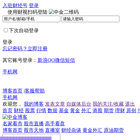
入驻财经号
登录
使用财视扫码登陆
下次自动登录
登录
忘记密码？
立即注册
其它账号登录：
新浪
QQ
微信
短信
手机网
博客首页
|
客服帮助
手机网
欢迎您，
我的博客
发表文章
自媒体后台
我的关注/收藏
退出
首页
财经
股票
行情
数据
基金
黄金
外汇
港股
期货
理财
原创
名家看市
股市直播
高手看盘
博客首页
股市天地
直播室
财经杂谈
黄金外汇
原油期货