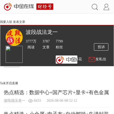
我要入驻
发表文章
波段战法龙一
3777万
3787
7799
投诉
阅读
文章
粉丝
送鲜花
发私信
文章
视频
直播
Ta未开启直播
热点精选：数据中心+国产芯片+显卡+有色金属
波段战法龙一
8433
2026-08-06 08:52:12