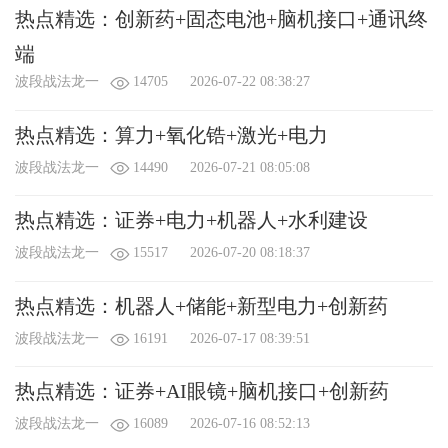
热点精选：创新药+固态电池+脑机接口+通讯终
X
我要给“波段战法龙一”送鲜花
端
波段战法龙一
14705
2026-07-22 08:38:27
您将赠送
（朵）鲜花给：波段战法龙一
（1鲜花 = 0.1人民币=1金币）
查看我的礼物
热点精选：算力+氧化锆+激光+电力
附言：
（不超过
100
字）
波段战法龙一
14490
2026-07-21 08:05:08
热点精选：证券+电力+机器人+水利建设
波段战法龙一
15517
2026-07-20 08:18:37
热点精选：机器人+储能+新型电力+创新药
可用金币：
0
个
波段战法龙一
16191
2026-07-17 08:39:51
热点精选：证券+AI眼镜+脑机接口+创新药
波段战法龙一
16089
2026-07-16 08:52:13