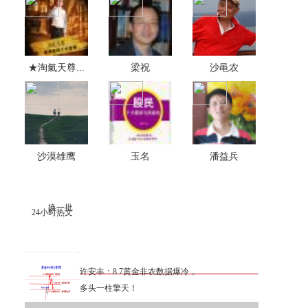
★淘氣天尊...
梁祝
沙黾农
沙漠雄鹰
玉名
潘益兵
换一批
24小时热文
许安丰：8.7黄金非农数据爆冷，
多头一柱擎天！