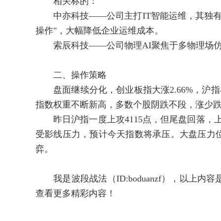
相关标的：
中亦科技——公司主打IT智能运维，其独有的O
操作"，大幅降低企业运维成本。
索辰科技——公司物理AI聚焦于多物理场仿
二、操作策略
盘面继续分化，创业板指大涨2.66%，沪指小
指数权重不断新高，多数个股阴跌不段，涨少
昨日沪指一度上攻4115点，但尾盘回落，上
受影线压力，预计今天指数将承压。大盘压力位为
弈。
我是波段战法（ID:boduanzf），以上
查看更多精彩内容！