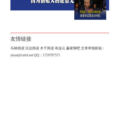
李迅雷：科创50中位数市盈率
已接近100倍
友情链接
马林阅读
沃达阅读
木千阅读
有连云
赢家聊吧
文章举报邮箱：
zixun@cnfol.net
QQ：1719797571