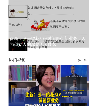
黄
本周走势如所料，下周理应继续涨
金
不
老美非农爆雷 北京楼市松绑
用等非农！
这周要干大事？
徐新：张一鸣花50%时间做创新业务，因
郑氏点银：今晚非农就业数值负数，再次助力
为创始人的愿景无人能替
黄金进一步拉升
热门视频
换一批
李迅雷：6.3%的公司，撑起了
美股1万家公司的市值增长
李迅雷：A股一季度平均ROE
为7.5%，远低于标普500