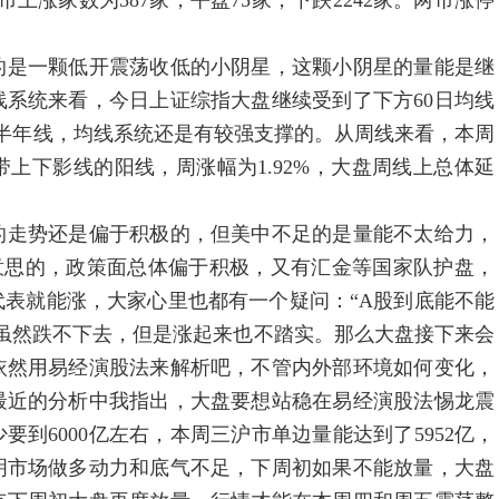
深市上涨家数为587家，平盘75家，下跌2242家。两市涨停
是一颗低开震荡收低的小阴星，这颗小阴星的量能是继
系统来看，今日上证综指大盘继续受到了下方60日均线
半年线，均线系统还是有较强支撑的。从周线来看，本周
上下影线的阳线，周涨幅为1.92%，大盘周线上总体延
走势还是偏于积极的，但美中不足的是量能不太给力，
意思的，政策面总体偏于积极，又有汇金等国家队护盘，
表就能涨，大家心里也都有一个疑问：“A股到底能不能
虽然跌不下去，但是涨起来也不踏实。那么大盘接下来会
依然用易经演股法来解析吧，不管内外部环境如何变化，
最近的分析中我指出，大盘要想站稳在易经演股法惕龙震
要到6000亿左右，本周三沪市单边量能达到了5952亿，
明市场做多动力和底气不足，下周初如果不能放量，大盘