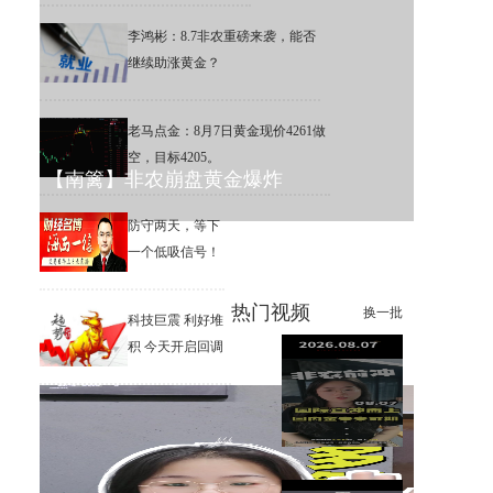
李鸿彬：8.7非农重磅来袭，能否
继续助涨黄金？
老马点金：8月7日黄金现价4261做
空，目标4205。
【南篱】非农崩盘黄金爆炸
防守两天，等下
一个低吸信号！
热门视频
换一批
科技巨震 利好堆
积 今天开启回调
李鸿彬：8.7黄金大非农来了，
你看涨还是看跌？
【南篱】黄金想涨要注意