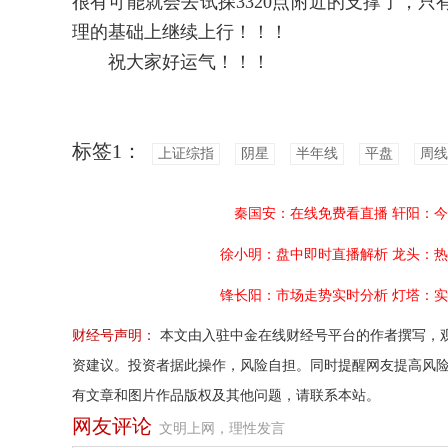
很有可能就会去试探3320点附近的支撑了，
理的基础上继续上行！！！
祝大家好运气！！！
标签1：
上证综指
阴星
半年线
平盘
周线
秦国安：在线免费看直播
轩阳：今
徐小明：盘中即时直播解析
龙头：热
锋长阳：市场走势实时分析
灯塔：实
财经号声明：
本文由入驻中金在线财经号平台的作者撰写，
资建议。投资者据此操作，风险自担。同时提醒网友提高风
有文章和图片作品版权及其他问题，请联系本站。
网友评论
文明上网，理性发言