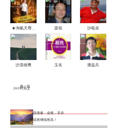
★淘氣天尊...
梁祝
沙黾农
沙漠雄鹰
玉名
潘益兵
换一批
24小时热文
段德春：金银，非农
或将继续推高！