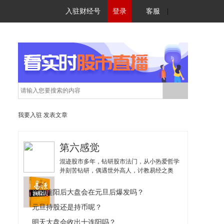
入驻财经号
登录
客服
|
我要入驻
发表文章
第六感觉
混迹股市多年，钻研股市法门，从小热爱哲学
并刻苦钻研，偶遇世外高人，讨教易经之奥
秘，机缘巧合有所开悟，应用于股市之中，并
在实战运用中形成并创立了易经演股法。著有
十一连阳后大盘会在元旦后爆发吗？
《易经演股法》和《易经演股法之个股攻
略》。
元旦持股还是持币呢？
明天大盘会收出十连阳吗？