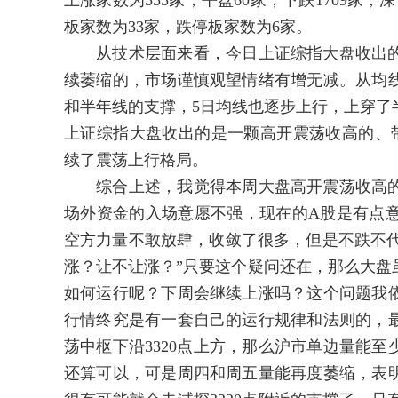
上涨家数为555家，平盘60家，下跌1709家；
板家数为33家，跌停板家数为6家。
从技术层面来看，今日上证综指大盘收出的
续萎缩的，市场谨慎观望情绪有增无减。从均线
和半年线的支撑，5日均线也逐步上行，上穿了
上证综指大盘收出的是一颗高开震荡收高的、带
续了震荡上行格局。
综合上述，我觉得本周大盘高开震荡收高的
场外资金的入场意愿不强，现在的A股是有点
空方力量不敢放肆，收敛了很多，但是不跌不代
涨？让不让涨？”只要这个疑问还在，那么大盘
如何运行呢？下周会继续上涨吗？这个问题我
行情终究是有一套自己的运行规律和法则的，
荡中枢下沿3320点上方，那么沪市单边量能至少
还算可以，可是周四和周五量能再度萎缩，表