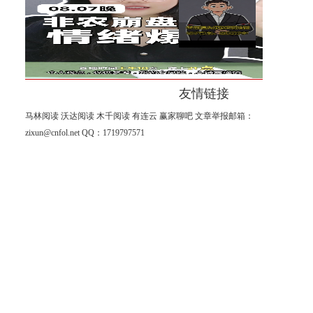
杨山海：8月非农进入倒计时阶
段！
友情链接
马林阅读
沃达阅读
木千阅读
有连云
赢家聊吧
文章举报邮箱：
zixun@cnfol.net
QQ：1719797571