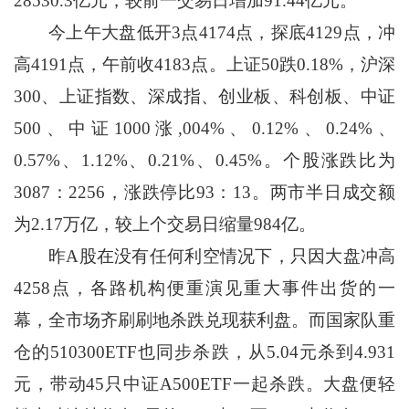
28530.3亿元，较前一交易日增加91.44亿元。
今上午大盘低开3点4174点，探底4129点，冲
高4191点，午前收4183点。上证50跌0.18%，沪深
300、上证指数、深成指、创业板、科创板、中证
500、中证1000涨,004%、0.12%、0.24%、
0.57%、1.12%、0.21%、0.45%。个股涨跌比为
3087：2256，涨跌停比93：13。两市半日成交额
为2.17万亿，较上个交易日缩量984亿。
昨A股在没有任何利空情况下，只因大盘冲高
4258点，各路机构便重演见重大事件出货的一
幕，全市场齐刷刷地杀跌兑现获利盘。而国家队重
仓的510300ETF也同步杀跌，从5.04元杀到4.931
元，带动45只中证A500ETF一起杀跌。大盘便轻