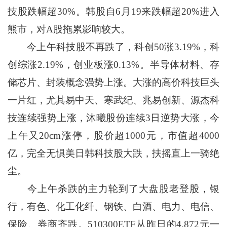
技股跌幅超30%。韩股自6月19来跌幅超20%进入
熊市，对A股拖累影响较大。
今上午科技股不再跌了，科创50涨3.19%，科
创综涨2.19%，创业板涨0.13%。半导体材料、存
储芯片、封装概念强势上涨。大涨的高价科技巨头
一片红，尤其易中天、寒武纪、兆易创新、源杰科
技连续强势上涨，沐曦股份连续3日逆势大涨，今
上午又20cm涨停，股价超1000元，市值超4000
亿，完全无惧美日韩科技股大跌，扶摇直上一骑绝
尘。
今上午杀跌的主力轮到了大盘股老登股，银
行，有色、化工化纤、钢铁、白酒、电力、电信、
保险、券商齐跌。510300ETF从昨日的4.872元一