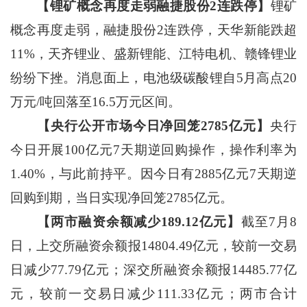
【锂矿概念再度走弱融捷股份2连跌停】
锂矿
概念再度走弱，融捷股份2连跌停，天华新能跌超
11%，天齐锂业、盛新锂能、江特电机、赣锋锂业
纷纷下挫。消息面上，电池级碳酸锂自5月高点20
万元/吨回落至16.5万元区间。
【央行公开市场今日净回笼2785亿元】
央行
今日开展100亿元7天期逆回购操作，操作利率为
1.40%，与此前持平。因今日有2885亿元7天期逆
回购到期，当日实现净回笼2785亿元。
【两市融资余额减少189.12亿元】
截至7月8
日，上交所融资余额报14804.49亿元，较前一交易
日减少77.79亿元；深交所融资余额报14485.77亿
元，较前一交易日减少111.33亿元；两市合计