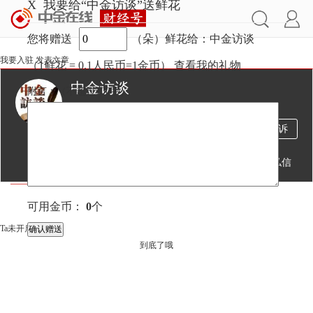
X
我要给“中金访谈”送鲜花
您将赠送
（朵）鲜花给：中金访谈
我要入驻
发表文章
（1鲜花 = 0.1人民币=1金币）
查看我的礼物
中金访谈
附言：
（不超过
100
字）
8324万
479
2万
投诉
阅读
文章
粉丝
送鲜花
发私信
文章
视频
直播
可用金币：
0
个
Ta未开启直播
到底了哦