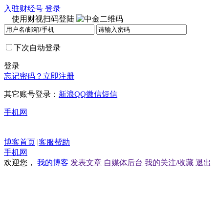
入驻财经号
登录
使用财视扫码登陆
下次自动登录
登录
忘记密码？
立即注册
其它账号登录：
新浪
QQ
微信
短信
手机网
博客首页
|
客服帮助
手机网
欢迎您，
我的博客
发表文章
自媒体后台
我的关注/收藏
退出
首页
财经
股票
行情
数据
基金
黄金
外汇
港股
期货
理财
原创
名家看市
股市直播
高手看盘
博客首页
股市天地
直播室
财经杂谈
黄金外汇
原油期货