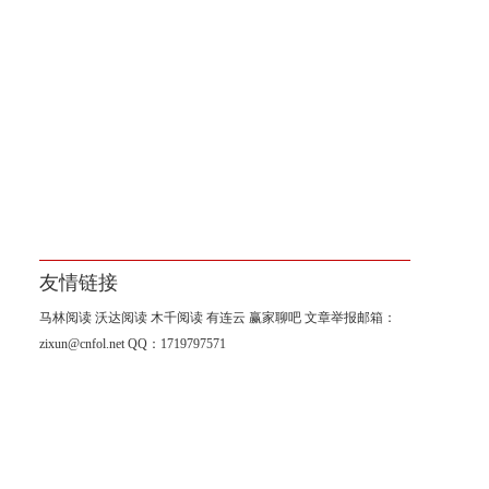
友情链接
马林阅读
沃达阅读
木千阅读
有连云
赢家聊吧
文章举报邮箱：
zixun@cnfol.net
QQ：1719797571