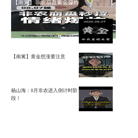
【南篱】非农崩盘黄金爆炸
李鸿彬：8.7黄金大非农来了，
你看涨还是看跌？
【南篱】黄金想涨要注意
杨山海：8月非农进入倒计时阶
段！