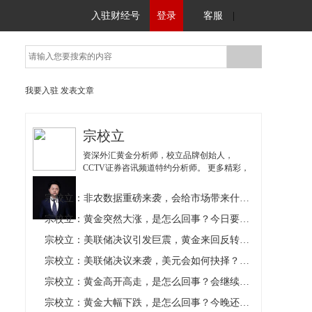
入驻财经号
登录
客服
|
我要入驻
发表文章
宗校立
资深外汇黄金分析师，校立品牌创始人，
CCTV证券咨讯频道特约分析师。 更多精彩，
敬请关注V【校立咨询服务号】，可随时获得
解答，更可以领取每日交易策略。
宗校立：非农数据重磅来袭，会给市场带来什么？
宗校立：黄金突然大涨，是怎么回事？今日要赶紧上车吗？
宗校立：美联储决议引发巨震，黄金来回反转，今日会给出方向吗？
宗校立：美联储决议来袭，美元会如何抉择？黄金又何去何从？
宗校立：黄金高开高走，是怎么回事？会继续上涨吗？
宗校立：黄金大幅下跌，是怎么回事？今晚还会走跌吗？