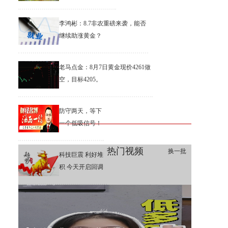
李鸿彬：8.7非农重磅来袭，能否
继续助涨黄金？
老马点金：8月7日黄金现价4261做
空，目标4205。
防守两天，等下
一个低吸信号！
热门视频
换一批
科技巨震 利好堆
积 今天开启回调