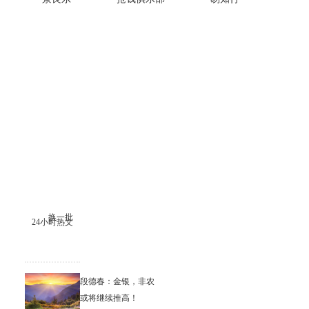
换一批
24小时热文
段德春：金银，非农
或将继续推高！