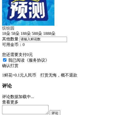
缤纷园
18朵
58朵
188朵
588朵
1888朵
其他数量
可用金币：
0
您还需要支付
0
元
我已阅读
《服务协议》
确认打赏
1鲜花=0.1元人民币 打赏无悔，概不退款
评论
评论数据加载中...
查看更多
评论