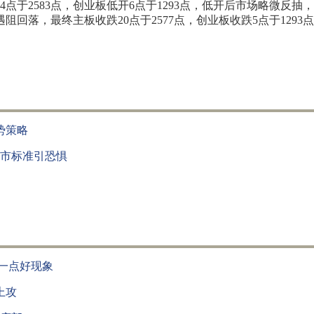
于2583点，创业板低开6点于1293点，低开后市场略微反抽
阻回落，最终主板收跌20点于2577点，创业板收跌5点于129
势策略
市标准引恐惧
一点好现象
上攻