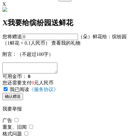
X
X
我要给缤纷园送鲜花
您将赠送
（朵）鲜花给：缤纷园
（1鲜花 = 0.1人民币）
查看我的礼物
附言：
（不超过
100
字）
可用金币：
0
您还需要支付
0
元人民币
我已阅读
《服务协议》
我要举报
广告
重复、旧闻
格式问题