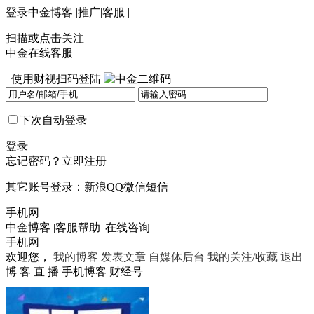
登录
中金博客
|
推广
|
客服
|
扫描或点击关注
中金在线客服
使用财视扫码登陆
下次自动登录
登录
忘记密码？
立即注册
其它账号登录：
新浪
QQ
微信
短信
手机网
中金博客
|
客服帮助
|
在线咨询
手机网
欢迎您，
我的博客
发表文章
自媒体后台
我的关注/收藏
退出
博 客
直 播
手机博客
财经号