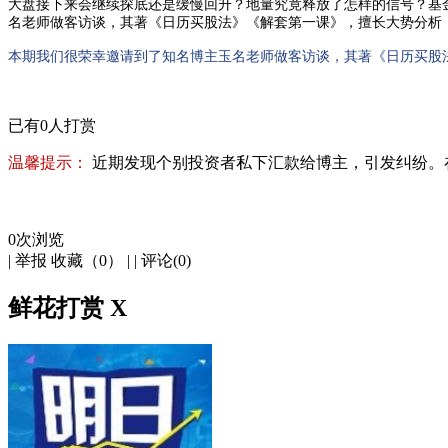
大盘接下来会继续探底还是缓慢回升？地量究竟释放了怎样的信号？基
名老师做客访谈，其著《日历买股法》《解套第一课》，擅长大势分析
本期我们很荣幸邀请到了知名博主玉名老师做客访谈，其著《日历买股
已有0人打赏
温馨提示：
近期发现个别投资者私下汇款给博主，引发纠纷。在此
0
次浏览
|
举报
收藏（
0
）
|
| 评论(
0
)
鲜花打赏
X