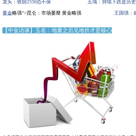
龙头：收阴2550恐不保
五域：持续下跌是历史
黄金
略强">昆仑：市场萎靡 黄金略强
王国强：
【中金访谈】玉名：地量之后见地价才是核心