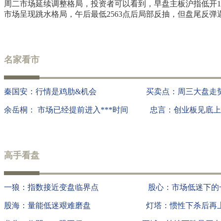
周二市场延续调整格局，投资者可以看到，早盘主板沪指低开14点
市场呈现跳水格局，午后最低2563点后局部反抽，但盘尾反弹遇
名家看市
秦国安：行情是鸡肋&机会
买卖点：周三大盘走
余岳桐： 市场已经提前进入***时间
忠言：创业板见底上
高手看盘
一狼：指数接近变盘临界点
股心：市场低迷下的
股海：量能低迷艰难磨盘
灯塔：惯性下杀后再